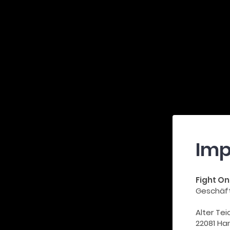
Im
Fight O
Geschäft
Alter Tei
22081 H