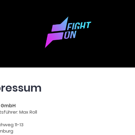
pressum
n GmbH
sführer: Max Roll
chweg 11-13
amburg