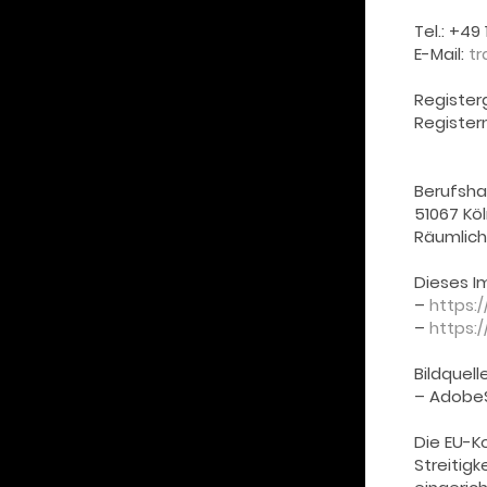
Tel.: +49
E-Mail:
tr
Register
Register
Berufsha
51067 Kö
Räumlich
Dieses Im
–
https:
–
https:
Bildquel
– Adobe
Die EU-K
Streitig