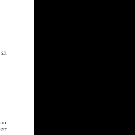
-20,
von
hern