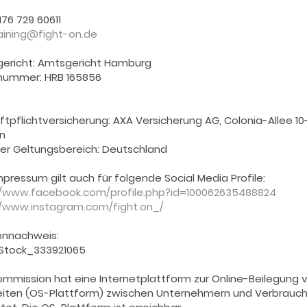
 176 729 60611
aining@fight-on.de
gericht: Amtsgericht Hamburg
nummer: HRB 165856
ftpflichtversicherung: AXA Versicherung AG, Colonia-Allee 10
ln
er Geltungsbereich: Deutschland
pressum gilt auch für folgende Social Media Profile:
//www.facebook.com/profile.php?id=100062635488824
//www.instagram.com/fight.on_/
lennachweis:
Stock_333921065
ommission hat eine Internetplattform zur Online-Beilegung 
keiten (OS-Plattform) zwischen Unternehmern und Verbrauc