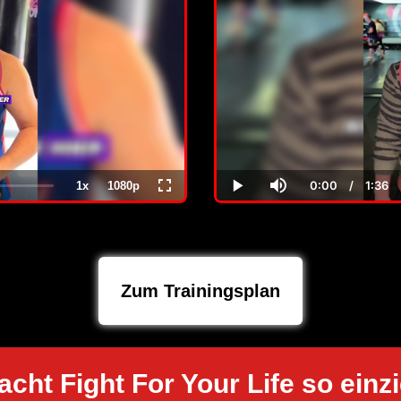
0:00
/
1:36
1x
1080p
Current
Dur
Playback
Quality
Fullscreen
Play
Mute
Time
Rate
Zum Trainingsplan
cht Fight For Your Life so einzi